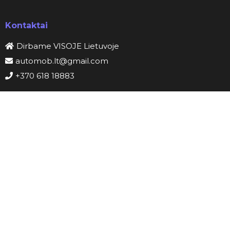
Kontaktai
Dirbame VISOJE Lietuvoje
automob.lt@gmail.com
+370 618 18883
Darbo laikas
Pir-Sek: 00h-24h
Palikite atsiliepimą
Privatumo politika
Slapukų politika
Paslaugų teikimo sąlygos
Straipsniai