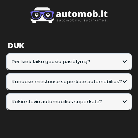
DUK
Per kiek laiko gausiu pasiūlymą?
Kuriuose miestuose superkate automobilius?
Kokio stovio automobilius superkate?