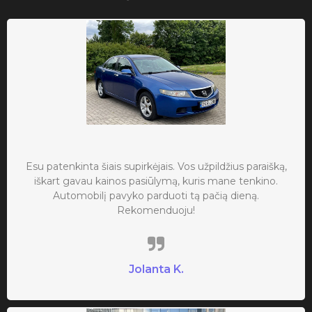
Esu patenkinta šiais supirkėjais. Vos užpildžius paraišką,
iškart gavau kainos pasiūlymą, kuris mane tenkino.
Automobilį pavyko parduoti tą pačią dieną.
Rekomenduoju!
Jolanta K.