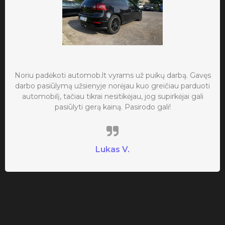
Noriu padėkoti automob.lt vyrams už puikų darbą. Gavęs
darbo pasiūlymą užsienyje norėjau kuo greičiau parduoti
automobilį, tačiau tikrai nesitikėjau, jog supirkėjai gali
pasiūlyti gerą kainą. Pasirodo gali!
Lukas V.