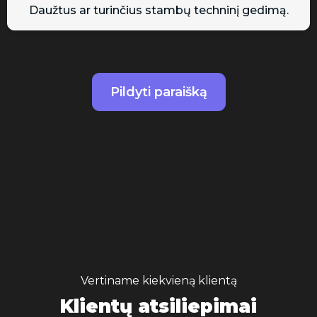
Daužtus ar turinčius stambų techninį gedimą.
Pildyti paraišką
Vertiname kiekvieną klientą
Klientų atsiliepimai